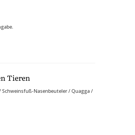
ngabe.
en Tieren
a / Schweinsfuß-Nasenbeuteler / Quagga /