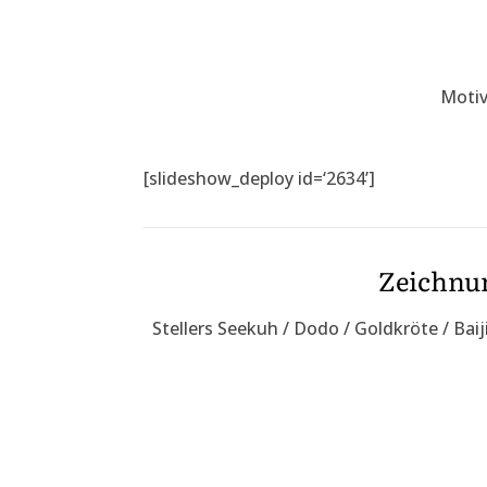
Motiv
[slideshow_deploy id=‘2634’]
Zeichnun
Stellers Seekuh / Dodo / Goldkröte / Ba